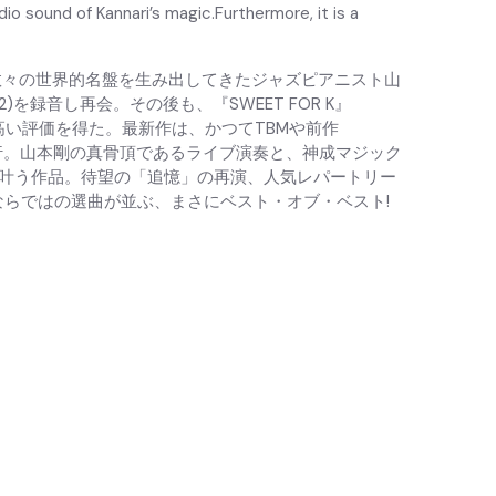
o sound of Kannari’s magic.Furthermore, it is a
数々の世界的名盤を生み出してきたジャズピアニスト山
)を録音し再会。その後も、『SWEET FOR K』
高い評価を得た。最新作は、かつてTBMや前作
決行。山本剛の真骨頂であるライブ演奏と、神成マジック
叶う作品。待望の「追憶」の再演、人気レパートリー
e」等リクエストならではの選曲が並ぶ、まさにベスト・オブ・ベスト!