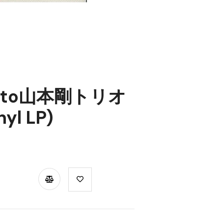
amoto山本剛トリオ
yl LP)
TSAPP