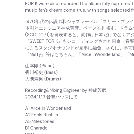
FOR K were also recorded.The album fully captures T
music fan’s dream come true, with songs selected f
1970年代の伝説の和ジャズレーベル「スリー・ブ
本剛とエンジニア神成芳彦。ベース香川裕史、ドラム大隅寿男と
(SCOL1071)を発表すると、両作は日本だけでな
『SWEET FOR K』もレコーディングされた東
によるスタジオサウンドが見事に融合。さらに、事前
「Misty」等はもちろん、「Alice inWonderland
山本剛 (Piano)
香川裕史 (Bass)
大隅寿男 (Drums)
Recording&Mixing Engineer by 神成芳彦
2024.11.19 音響ハウスにて
A1.Alice in Wonderland
A2.Fools Rush In
A3.Milestones
B1.Charade