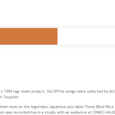
y TBM tag-team project, Vol.3!!!The songs were selected by liste
st Tsuyoshi
their work on the legendary Japanese jazz label Three Blind Mic
bum was recorded live in a studio with an audience at ONKIO HA