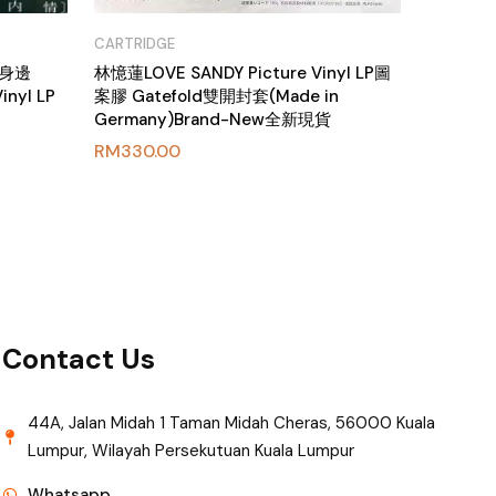
CARTRIDGE
你身邊
林憶蓮LOVE SANDY Picture Vinyl LP圖
yl LP
案膠 Gatefold雙開封套(Made in
Germany)Brand-New全新現貨
RM
330.00
Contact Us
44A, Jalan Midah 1 Taman Midah Cheras, 56000 Kuala
Lumpur, Wilayah Persekutuan Kuala Lumpur
Whatsapp