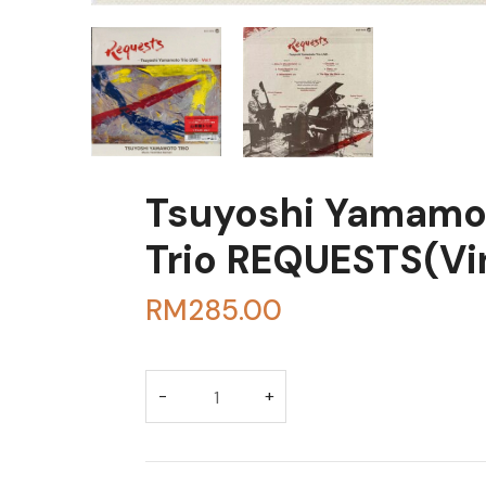
Tsuyoshi Yam
Trio REQUESTS(Vin
RM
285.00
BUY THROUGH WHA