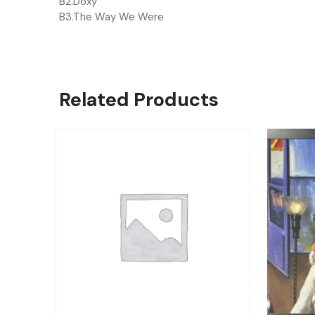
B2.Doxy
B3.The Way We Were
Related Products