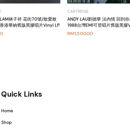
E
CARTRIDGE
E LAM林子祥 花街70號/敢愛敢
ANDY LAU劉德華 法內情 回到
年香港華納舊版黑膠唱片Vinyl LP
1988台灣EMI可登唱片舊版黑膠Vin
00
RM
1,500.00
Quick Links
Home
Shop