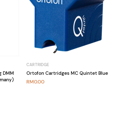
CARTRIDGE
g DMM
Ortofon Cartridges MC Quintet Blue
rmany)
RM
0.00