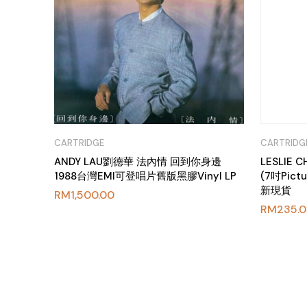
CARTRIDGE
CARTRIDG
ANDY LAU劉德華 法內情 回到你身邊
LESLIE
1988台灣EMI可登唱片舊版黑膠Vinyl LP
(7吋Pict
新現貨
RM
1,500.00
RM
235.