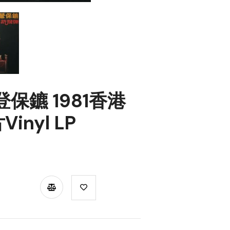
登保鑣 1981香港
nyl LP
TSAPP