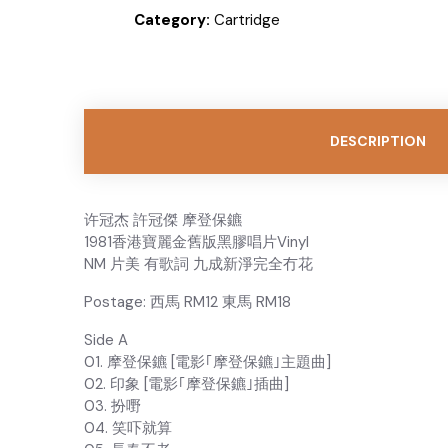
Category:
Cartridge
DESCRIPTION
许冠杰 許冠傑 摩登保鑣
1981香港寶麗金舊版黑膠唱片Vinyl
NM 片美 有歌詞 九成新淨完全冇花
Postage: 西馬 RM12 東馬 RM18
Side A
01. 摩登保鑣 [電影｢摩登保鑣｣主題曲]
02. 印象 [電影｢摩登保鑣｣插曲]
03. 扮嘢
04. 笑吓就算