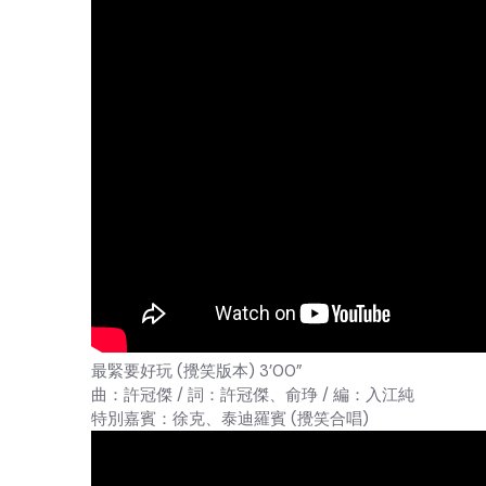
最緊要好玩 (攪笑版本) 3’00”
曲：許冠傑 / 詞：許冠傑、俞琤 / 編：入江純
特別嘉賓：徐克、泰迪羅賓 (攪笑合唱)