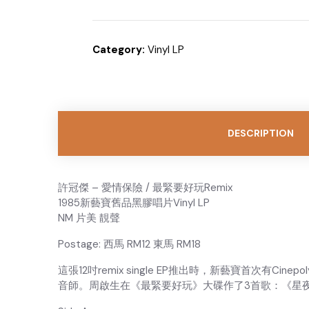
Category:
Vinyl LP
DESCRIPTION
許冠傑 – 愛情保險 / 最緊要好玩Remix
1985新藝寶舊品黑膠唱片Vinyl LP
NM 片美 靚聲
Postage: 西馬 RM12 東馬 RM18
這張12吋remix single EP推出時，新藝寶首次有Cine
音師。周啟生在《最緊要好玩》大碟作了3首歌：《星夜