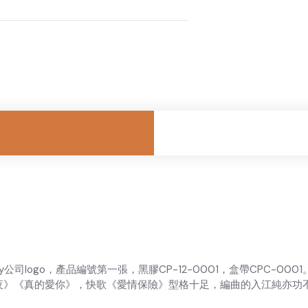
poly公司logo，產品編號第一張，黑膠CP-12-0001，盒帶CPC-0001
》《真的愛你》，快歌《愛情保險》型格十足，編曲的入江純亦功不可