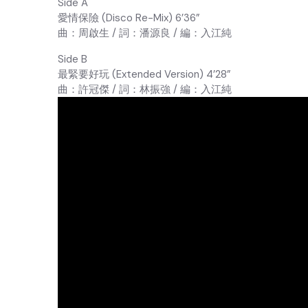
Side A
愛情保險 (Disco Re-Mix) 6’36”
曲：周啟生 / 詞：潘源良 / 編：入江純
Side B
最緊要好玩 (Extended Version) 4’28”
曲：許冠傑 / 詞：林振強 / 編：入江純