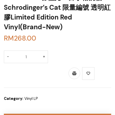
Schrodinger’s Cat 限量編號 透明紅
膠Limited Edition Red
Vinyl(Brand-New)
RM
268.00
BUY THROUGH WHATSAPP
Category:
Vinyl LP