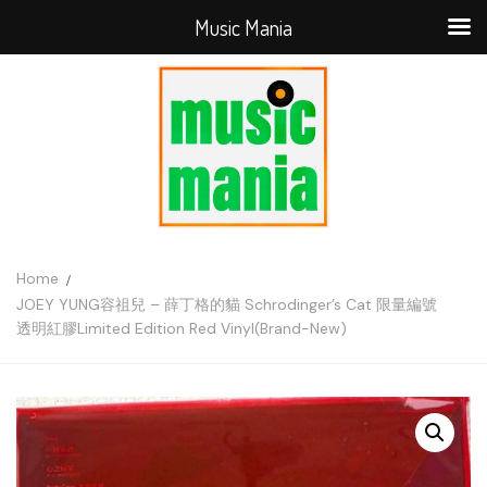
Music Mania
Home
JOEY YUNG容祖兒 – 薛丁格的貓 Schrodinger’s Cat 限量編號
透明紅膠Limited Edition Red Vinyl(Brand-New)