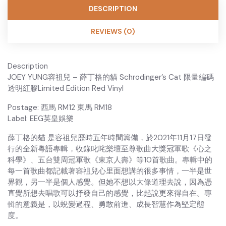
DESCRIPTION
REVIEWS (0)
Description
JOEY YUNG容祖兒 – 薛丁格的貓 Schrodinger’s Cat 限量編碼
透明紅膠Limited Edition Red Vinyl
Postage: 西馬 RM12 東馬 RM18
Label: EEG英皇娛樂
薛丁格的貓 是容祖兒歷時五年時間籌備，於2021年11月17日發
行的全新粵語專輯，收錄叱咤樂壇至尊歌曲大獎冠軍歌《心之
科學》、五台雙周冠軍歌《東京人壽》等10首歌曲。專輯中的
每一首歌曲都記載著容祖兒心里面想講的很多事情，一半是世
界觀，另一半是個人感覺。但她不想以大條道理去說，因為憑
直覺所想去唱歌可以抒發自己的感覺，比起說更來得自在。專
輯的意義是，以蛻變過程、勇敢前進、成長智慧作為堅定態
度。