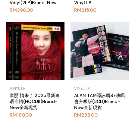
Vinyl(2LP)Brand-New
Vinyl LP
RM
398.00
RM
215.00
VINYL LP
VINYL LP
童丽 情未了 2025最新粤
ALAN TAM譚詠麟87演唱
语专辑(HQCDII)Brand-
會升級版(3CD)Brand-
New全新现货
New全新現貨
RM
160.00
RM
238.00