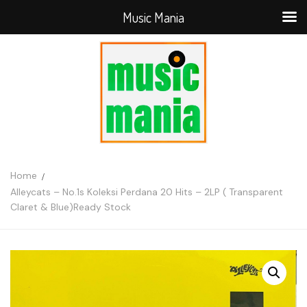
Music Mania
Home
Alleycats – No.1s Koleksi Perdana 20 Hits – 2LP ( Transparent
Claret & Blue)Ready Stock