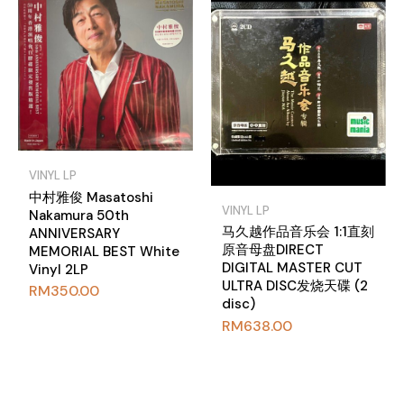
VINYL LP
中村雅俊 Masatoshi
VINYL LP
Nakamura 50th
马久越作品音乐会 1:1直刻
ANNIVERSARY
原音母盘DIRECT
MEMORIAL BEST White
DIGITAL MASTER CUT
Vinyl 2LP
ULTRA DISC发烧天碟 (2
RM
350.00
disc)
RM
638.00