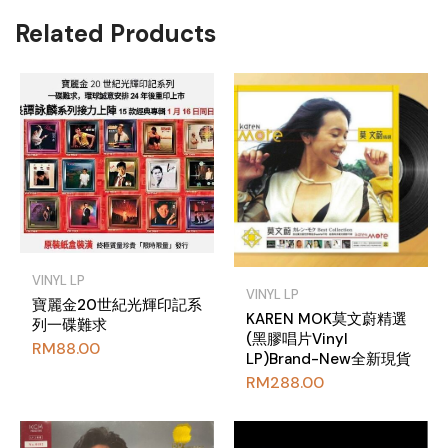
Related Products
VINYL LP
VINYL LP
寶麗金20世紀光輝印記系
KAREN MOK莫文蔚精選
列一碟難求
(黑膠唱片Vinyl
RM
88.00
LP)Brand-New全新現貨
RM
288.00