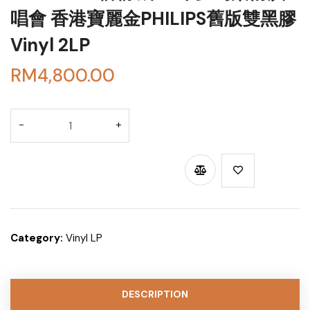
唱會 香港寶麗金PHILIPS舊版雙黑膠
Vinyl 2LP
RM
4,800.00
BUY THROUGH WHATSAPP
Category:
Vinyl LP
DESCRIPTION