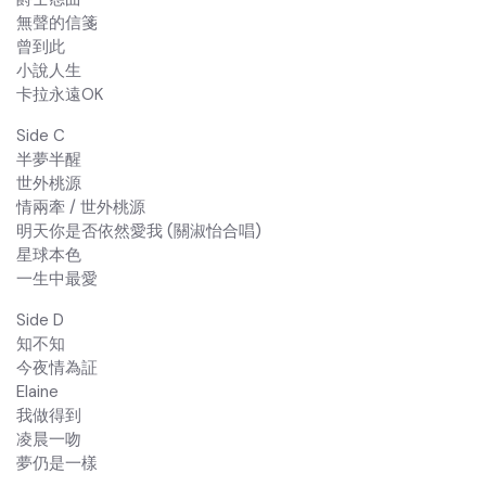
無聲的信箋
曾到此
小說人生
卡拉永遠OK
Side C
半夢半醒
世外桃源
情兩牽 / 世外桃源
明天你是否依然愛我 (關淑怡合唱)
星球本色
一生中最愛
Side D
知不知
今夜情為証
Elaine
我做得到
凌晨一吻
夢仍是一樣