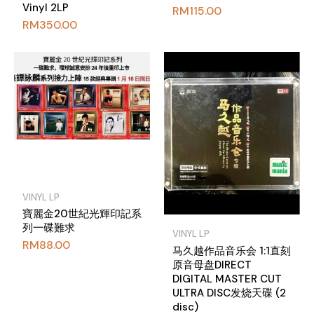
Vinyl 2LP
RM
115.00
RM
350.00
VINYL LP
寶麗金20世紀光輝印記系
列一碟難求
VINYL LP
RM
88.00
马久越作品音乐会 1:1直刻
原音母盘DIRECT
DIGITAL MASTER CUT
ULTRA DISC发烧天碟 (2
disc)