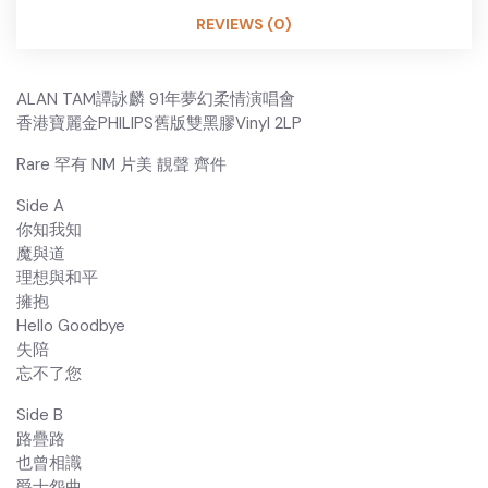
REVIEWS (0)
ALAN TAM譚詠麟 91年夢幻柔情演唱會
香港寶麗金PHILIPS舊版雙黑膠Vinyl 2LP
Rare 罕有 NM 片美 靚聲 齊件
Side A
你知我知
魔與道
理想與和平
擁抱
Hello Goodbye
失陪
忘不了您
Side B
路疊路
也曾相識
爵士怨曲