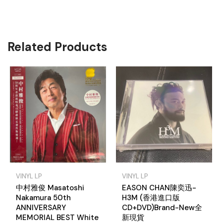
Related Products
VINYL LP
VINYL LP
中村雅俊 Masatoshi
EASON CHAN陳奕迅-
Nakamura 50th
H3M (香港進口版
ANNIVERSARY
CD+DVD)Brand-New全
MEMORIAL BEST White
新現貨