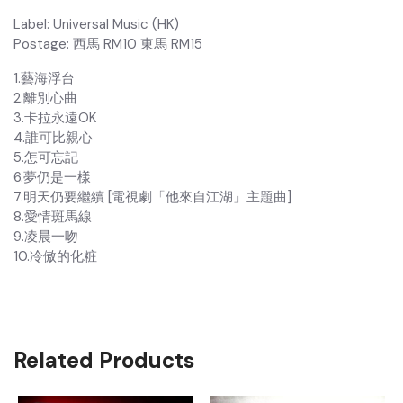
Label: Universal Music (HK)
Postage: 西馬 RM10 東馬 RM15
1.藝海浮台
2.離別心曲
3.卡拉永遠OK
4.誰可比親心
5.怎可忘記
6.夢仍是一樣
7.明天仍要繼續 [電視劇「他來自江湖」主題曲]
8.愛情斑馬線
9.凌晨一吻
10.冷傲的化粧
Related Products