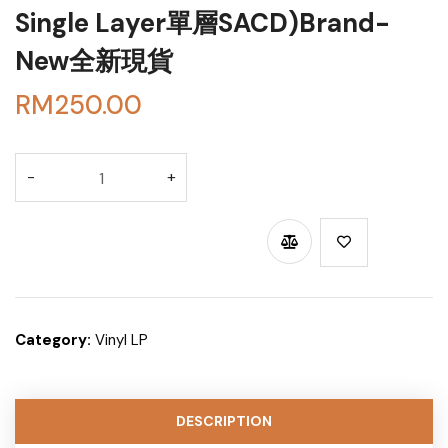
Single Layer單層SACD)Brand-
New全新現貨
RM
250.00
BUY THROUGH WHATSAPP
Category:
Vinyl LP
DESCRIPTION