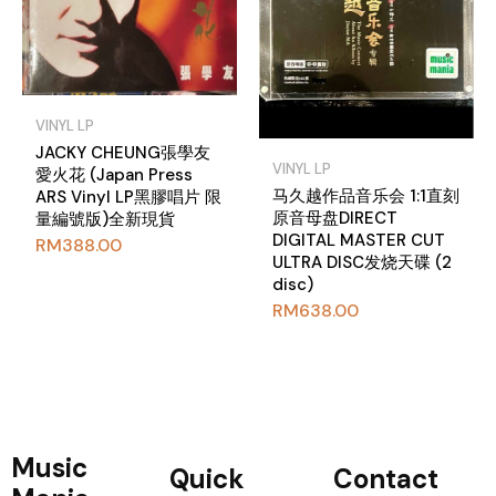
VINYL LP
JACKY CHEUNG張學友
VINYL LP
愛火花 (Japan Press
马久越作品音乐会 1:1直刻
ARS Vinyl LP黑膠唱片 限
原音母盘DIRECT
量編號版)全新現貨
DIGITAL MASTER CUT
RM
388.00
ULTRA DISC发烧天碟 (2
disc)
RM
638.00
Music
Quick
Contact