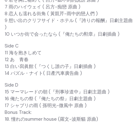
6 君を胸に秘めて ( 呂方-聽不到的說話 原曲 )
7 雨のハイウェイ ( 呂方-痴戀 原曲 )
8 恋人も濡れる街角 ( 黃凱芹-雨中的戀人們 )
9 想い出のクリフサイド・ホテル (『誇りの報酬』日劇主題曲
)
10 いつか街で会ったなら (『俺たちの勲章』日劇插曲 )
Side C
11 海を抱きしめて
12 あゝ青春
13 白い寫眞館 (『つくし誰の子』日劇插曲 )
14 パズル・ナイト( 日產汽車廣告曲 )
Side D
15 マーマレードの朝 (『刑事珍道中』日劇主題曲 )
16 俺たちの祭 (『俺たちの祭』日劇主題曲 )
17 シャブリの雨 ( 孫明光-微風中 原曲 )
Bonus Track:
18. 憧れのsummer house (羅文-波斯貓 原曲)