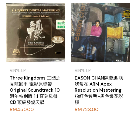
VINYL LP
VINYL LP
Three Kingdoms 三國之
EASON CHAN陳奕迅 與
見龍卸甲 電影原聲帶
我常在 ARM Apex
Original Soundtrack 10
Resolution Msstering
週年特別版 1:1 直刻母盤
粉紅色透明+黑色爆花彩
CD 頂級發燒天碟
膠
RM
450.00
RM
728.00