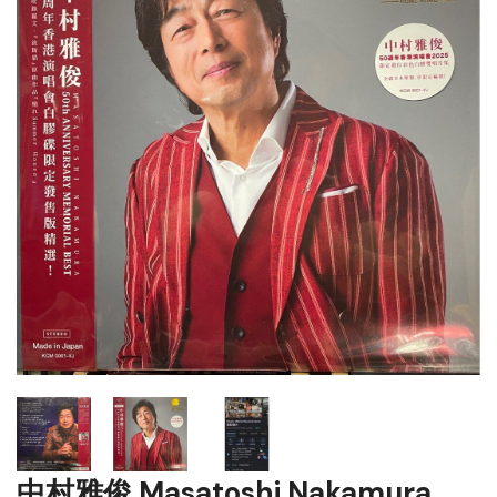
中村雅俊 Masatoshi Nakamura