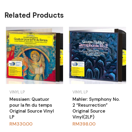
Related Products
VINYL LP
VINYL LP
Messiaen: Quatuor
Mahler: Symphony No.
pour la fin du temps
2 “Resurrection”
Original Source Vinyl
Original Source
LP
Vinyl(2LP)
RM
330.00
RM
398.00